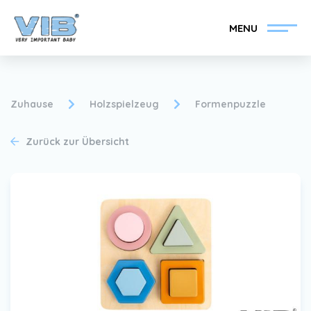
MENU
Zuhause
Holzspielzeug
Formenpuzzle
Zurück zur Übersicht
VIB®-Händler werden
Inlog Einzelhandel
Kollektion
Über VIB®
Nachrichten
Finden Sie Ihren VIB®-
Händler
Kontakt
VIB®-Händler werden