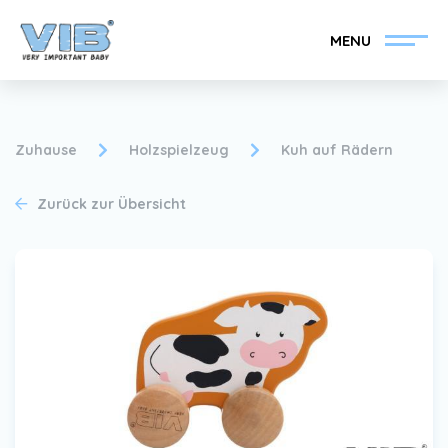
MENU
Zuhause
Holzspielzeug
Kuh auf Rädern
Zurück zur Übersicht
VIB®-Händler werden
Inlog Einzelhandel
Kollektion
Über VIB®
Nachrichten
Finden Sie Ihren VIB®-
Händler
Kontakt
VIB®-Händler werden