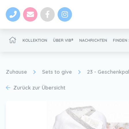
KOLLEKTION
ÜBER VIB®
NACHRICHTEN
FINDEN 
VIB®-Händler werden
Zuhause
Sets to give
23 - Geschenkpak
Zurück zur Übersicht
Nachrichten
VIB®-Händler werden