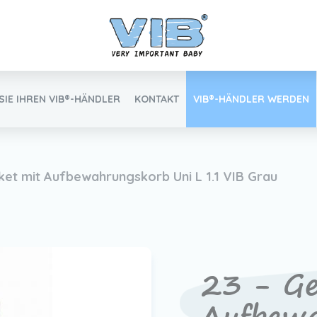
SIE IHREN VIB®-HÄNDLER
KONTAKT
VIB®-HÄNDLER WERDEN
Inlog Einzelhandel
et mit Aufbewahrungskorb Uni L 1.1 VIB Grau
Finden Sie Ihren VIB®-Händler
23 - Ge