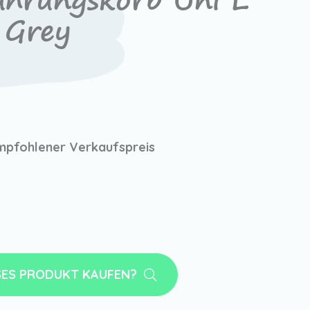
hrungskorb Uni L
 Grey
mpfohlener Verkaufspreis
SES PRODUKT KAUFEN?