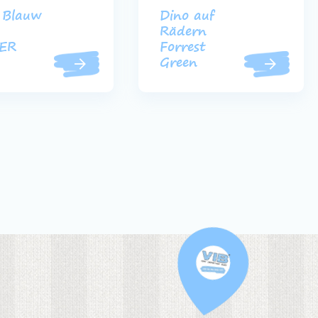
 Blauw
Dino auf
-
Rädern
VER
Forrest
Green