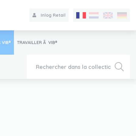
Inlog Retail
 VIB®
TRAVAILLER Ã VIB®
Collection
Sur le VIB®
Contact