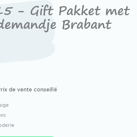
5 - Gift Pakket met
emandje Brabant
1
rix de vente conseillé
uge
anc
oderie