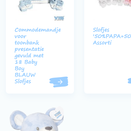
Commodemandje
Slofjes
voor
'50%PAPA+5
toonbank
Assorti
presentatie
gevuld met
18 Baby
Boy
BLAUW
Slofjes