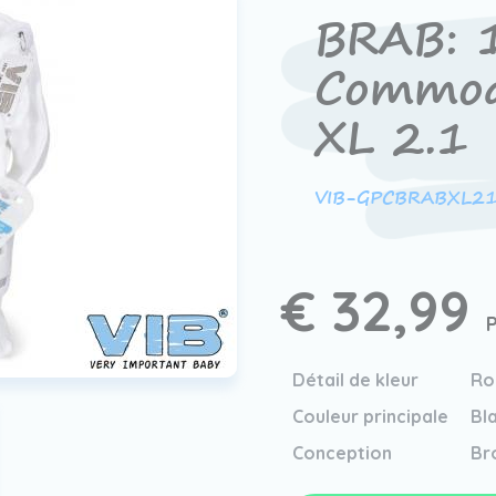
BRAB: 1
Commod
XL 2.1
VIB-GPCBRABXL2
€ 32,99
P
Détail de kleur
Ro
Couleur principale
Bl
Conception
Br