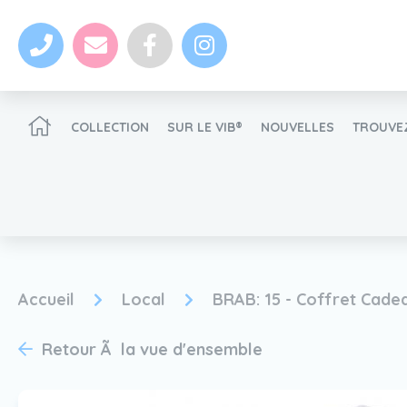
COLLECTION
SUR LE VIB®
NOUVELLES
TROUVEZ
Devenir un revendeur VIB®
Accueil
Local
BRAB: 15 - Coffret Cade
nouvelles
Retour Ã la vue d'ensemble
Devenir un revendeur VIB®