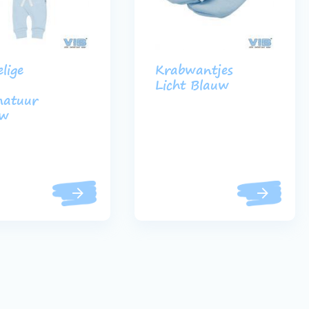
lige
Krabwantjes
e
Licht Blauw
matuur
uw