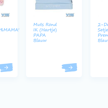
Muts Rond
2-De
0%MAMA'
IK (Hartje)
Setj
PAPA
Pre
Blauw
Bla