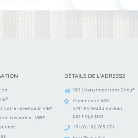
GATION
DÉTAILS DE L'ADRESSE
tion
VIB | Very Important Baby®
VIB®
Coenecoop 680
z votre revendeur VIB®
2741 PV Waddinxveen
Les Pays-Bas
r un revendeur VIB®
outient
+31 (0) 182 785 071
les
info@vib.gifts