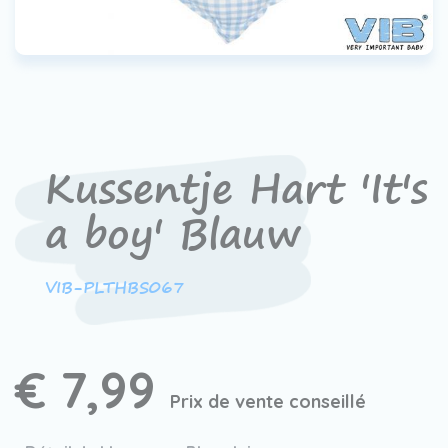
Contact
Devenir un revendeur
VIB®
Travailler Ã VIB®
Kussentje Hart 'It's
a boy' Blauw
VIB-PLTHBS067
€ 7,99
Prix de vente conseillé