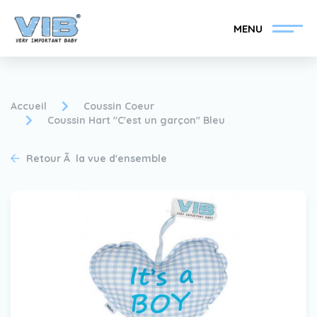
MENU
Accueil
Coussin Coeur
Coussin Hart "C'est un garçon" Bleu
Devenir un revendeur
Inlog Retail
Retour Ã la vue d'ensemble
VIB®
Collection
Sur le VIB®
nouvelles
Trouvez votre
revendeur VIB®