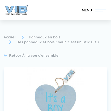
MENU
Accueil
Panneaux en bois
Des panneaux et bois Coeur 'C'est un BOY' Bleu
Devenir un revendeur
Inlog Retail
Retour Ã la vue d'ensemble
VIB®
Collection
Sur le VIB®
nouvelles
Trouvez votre
revendeur VIB®