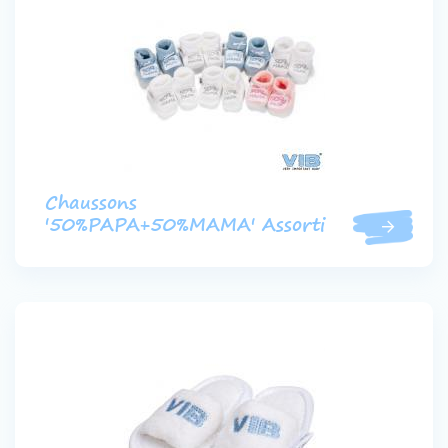
Chaussons
'50%PAPA+50%MAMA' Assorti