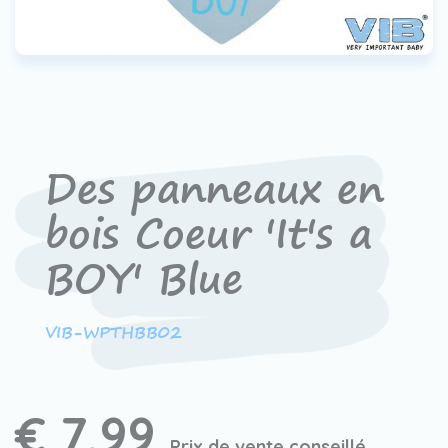
Contact
Devenir un revendeur
VIB®
Travailler Ã VIB®
Des panneaux en
bois Coeur 'It's a
BOY' Blue
VIB-WPTHBB02
€ 7,99
Prix de vente conseillé