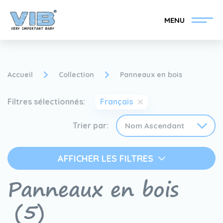
MENU
Accueil
Collection
Panneaux en bois
Filtres sélectionnés:
Français
Devenir un revendeur
Inlog Retail
VIB®
Trier par:
Collection
Sur le VIB®
AFFICHER LES FILTRES
Panneaux en bois
nouvelles
Trouvez votre
revendeur VIB®
(5)