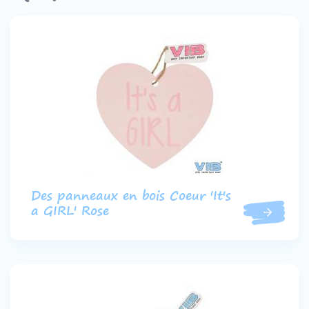
Contact
Devenir un revendeur
VIB®
Travailler Ã VIB®
Des panneaux en bois Coeur 'It's
a GIRL' Rose