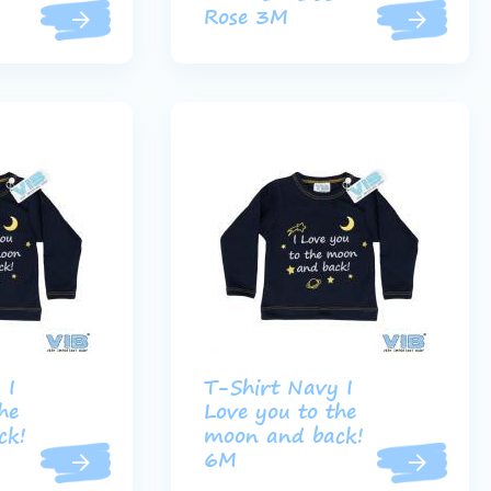
Rose 3M
 I
T-Shirt Navy I
he
Love you to the
ck!
moon and back!
6M