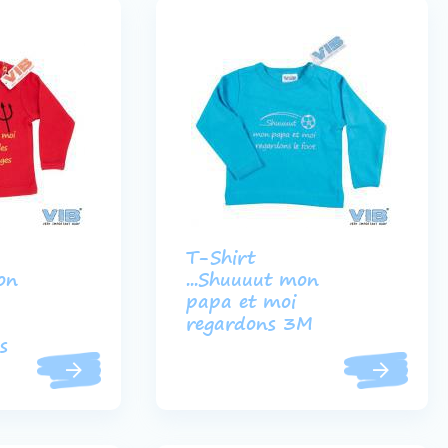
T-Shirt
on
...Shuuuut mon
papa et moi
regardons 3M
s