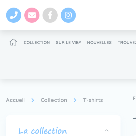
COLLECTION
SUR LE VIB®
NOUVELLES
TROUVEZ
Devenir un revendeur VIB®
F
Accueil
Collection
T-shirts
nouvelles
La collection
Devenir un revendeur VIB®