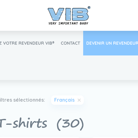
 VOTRE REVENDEUR VIB®
CONTACT
DEVENIR UN REVENDEUR
Inlog Retail
iltres sélectionnés:
Français
Trouvez votre revendeur VIB®
T-shirts
(30)
Travailler Ã VIB®