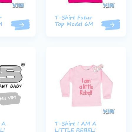
r
T-Shirt Futur
M
Top Model 6M
 A
T-Shirt I AM A
L!
LITTLE REBEL!