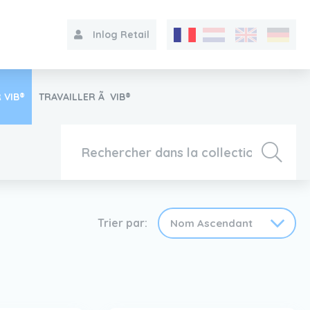
Inlog Retail
 VIB®
TRAVAILLER Ã VIB®
Collection
Sur le VIB®
Trier par:
Contact