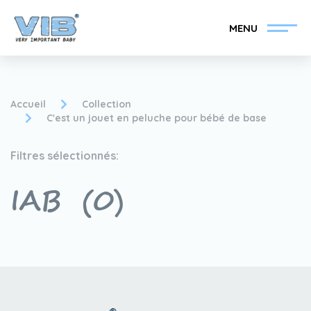
MENU
Accueil
Collection
C'est un jouet en peluche pour bébé de base
Devenir un revendeur
Inlog Retail
Filtres sélectionnés:
VIB®
IAB
(0)
Collection
Sur le VIB®
nouvelles
Trouvez votre
revendeur VIB®