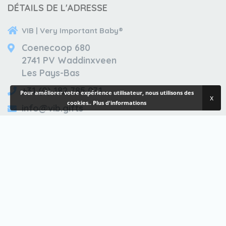
DÉTAILS DE L'ADRESSE
VIB | Very Important Baby®
Coenecoop 680
2741 PV Waddinxveen
Les Pays-Bas
+31 (0) 182 785 071
Pour améliorer votre expérience utilisateur, nous utilisons des
x
cookies..
Plus d'informations
info@vib.gifts
59850612
TOUJOURS INFORMÉ
inscrivez-vous Ã notre newsletter