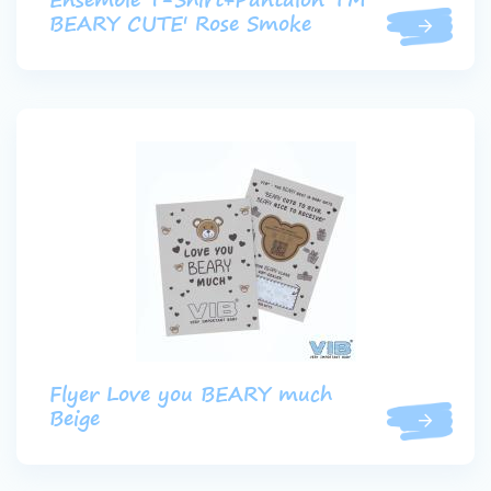
Ensemble T-Shirt+Pantalon 'I'M
BEARY CUTE' Rose Smoke
Flyer Love you BEARY much
Beige