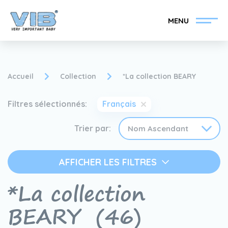
MENU
Accueil
Collection
*La collection BEARY
Filtres sélectionnés:
Français
Devenir un revendeur
Inlog Retail
VIB®
Trier par:
Collection
Sur le VIB®
AFFICHER LES FILTRES
*La collection
nouvelles
Trouvez votre
revendeur VIB®
BEARY
(46)