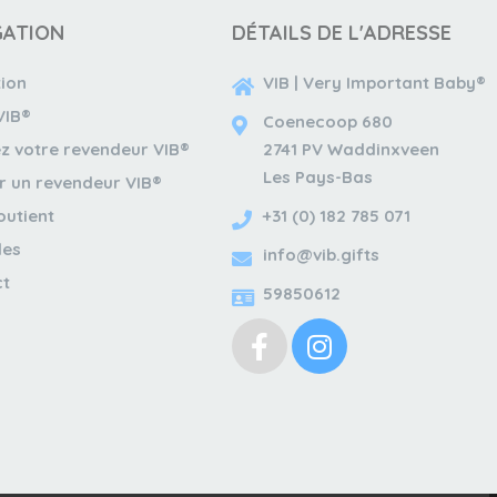
GATION
DÉTAILS DE L'ADRESSE
tion
VIB | Very Important Baby®
VIB®
Coenecoop 680
z votre revendeur VIB®
2741 PV Waddinxveen
Les Pays-Bas
r un revendeur VIB®
outient
+31 (0) 182 785 071
les
info@vib.gifts
ct
59850612