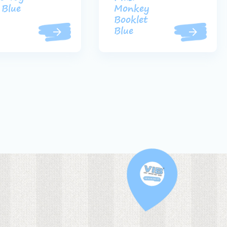
 Blue
Monkey
Booklet
Blue