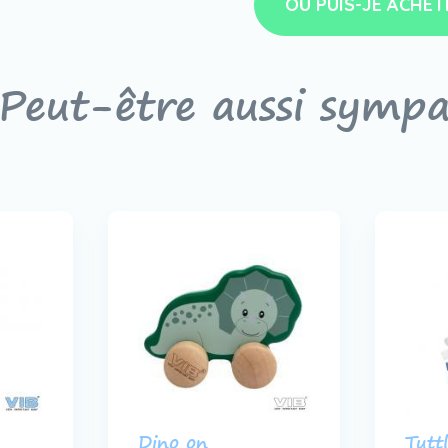
OÙ PUIS-JE ACHET
Peut-être aussi symp
Dino on
Tutt