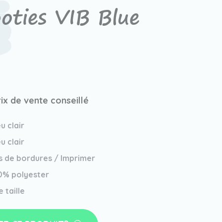
oties VIB Blue
rix de vente conseillé
u clair
u clair
s de bordures / Imprimer
0% polyester
 taille