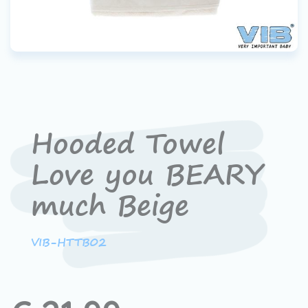
Contact
Devenir un revendeur
VIB®
Travailler Ã VIB®
Hooded Towel
Love you BEARY
much Beige
VIB-HTTB02