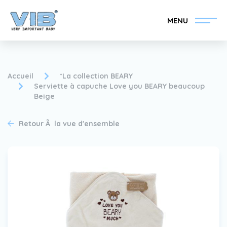
MENU
Accueil
*La collection BEARY
Serviette à capuche Love you BEARY beaucoup
Beige
Devenir un revendeur
Inlog Retail
VIB®
Retour Ã la vue d'ensemble
Collection
Sur le VIB®
nouvelles
Trouvez votre
revendeur VIB®