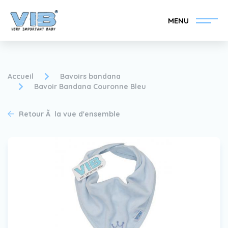
MENU
Accueil
Bavoirs bandana
Bavoir Bandana Couronne Bleu
Devenir un revendeur
Inlog Retail
Retour Ã la vue d'ensemble
VIB®
Collection
Sur le VIB®
nouvelles
Trouvez votre
revendeur VIB®