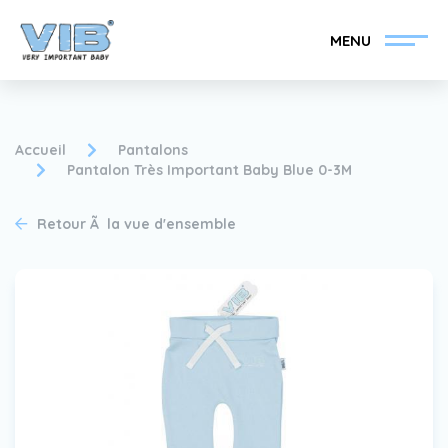
MENU
Accueil
Pantalons
Pantalon Très Important Baby Blue 0-3M
Devenir un revendeur
Inlog Retail
Retour Ã la vue d'ensemble
VIB®
Collection
Sur le VIB®
nouvelles
Trouvez votre
revendeur VIB®