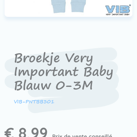
Contact
Devenir un revendeur
VIB®
Travailler Ã VIB®
Broekje Very
Important Baby
Blauw 0-3M
VIB-PNTBB301
€ 8,99
Prix de vente conseillé