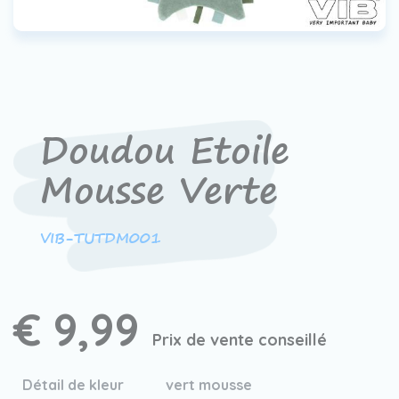
Contact
Devenir un revendeur
VIB®
Travailler Ã VIB®
Doudou Etoile
Mousse Verte
VIB-TUTDM001
€ 9,99
Prix de vente conseillé
Détail de kleur
vert mousse