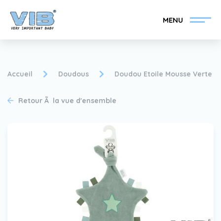
MENU
Accueil
Doudous
Doudou Etoile Mousse Verte
Retour Ã la vue d'ensemble
Devenir un revendeur
Inlog Retail
VIB®
Collection
Sur le VIB®
nouvelles
Trouvez votre
revendeur VIB®