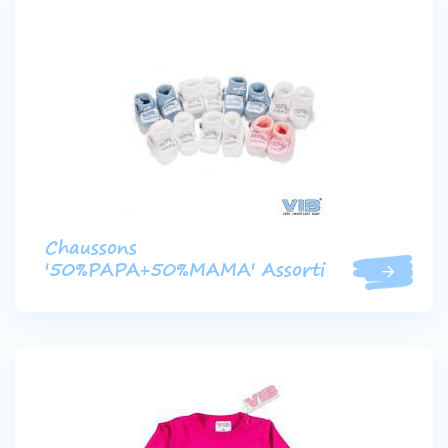
Chaussons
'50%PAPA+50%MAMA' Assorti