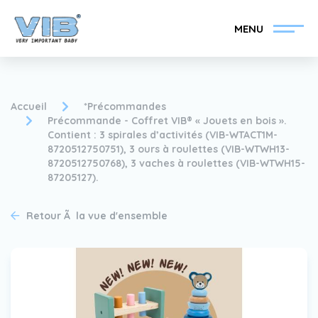
MENU
Accueil
*Précommandes
Précommande - Coffret VIB® « Jouets en bois ».
Contient : 3 spirales d’activités (VIB-WTACT1M-
8720512750751), 3 ours à roulettes (VIB-WTWH13-
Devenir un revendeur
Inlog Retail
8720512750768), 3 vaches à roulettes (VIB-WTWH15-
VIB®
87205127).
Collection
Sur le VIB®
Retour Ã la vue d'ensemble
nouvelles
Trouvez votre
revendeur VIB®