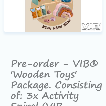
Contact
Devenir un revendeur
VIB®
Travailler Ã VIB®
Pre-order - VIB®
'Wooden Toys'
Package. Consisting
of: 3x Activity