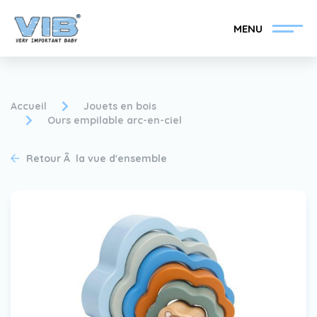
MENU
Accueil
Jouets en bois
Ours empilable arc-en-ciel
Devenir un revendeur
Inlog Retail
Retour Ã la vue d'ensemble
VIB®
Collection
Sur le VIB®
nouvelles
Trouvez votre
revendeur VIB®