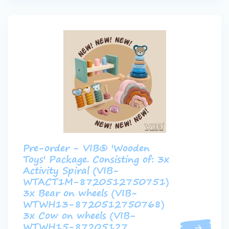
Pre-order - VIB® 'Wooden
Toys' Package. Consisting of: 3x
Activity Spiral (VIB-
WTACT1M-8720512750751)
3x Bear on wheels (VIB-
WTWH13-8720512750768)
3x Cow on wheels (VIB-
WTWH15-87205127