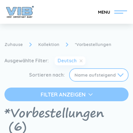
MENU
Zuhause
Kollektion
*Vorbestellungen
Ausgewählte Filter:
Deutsch
VIB®-Händler werden
Inlog Einzelhandel
Sortieren nach:
Kollektion
Über VIB®
FILTER ANZEIGEN
Nachrichten
Finden Sie Ihren VIB®-
*Vorbestellungen
Händler
(6)
Kontakt
VIB®-Händler werden