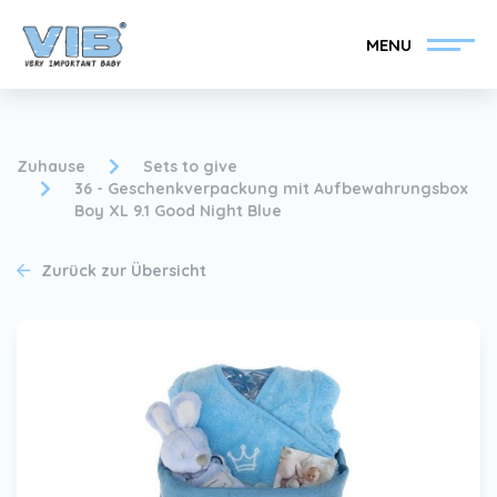
MENU
Zuhause
Sets to give
36 - Geschenkverpackung mit Aufbewahrungsbox
Boy XL 9.1 Good Night Blue
VIB®-Händler werden
Inlog Einzelhandel
Zurück zur Übersicht
Kollektion
Über VIB®
Nachrichten
Finden Sie Ihren VIB®-
Händler
Kontakt
VIB®-Händler werden