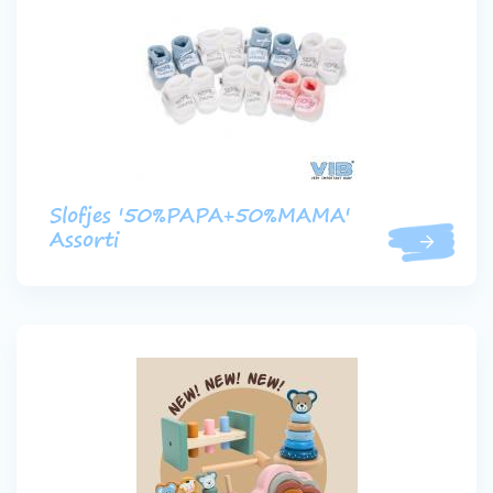
Slofjes '50%PAPA+50%MAMA'
Assorti