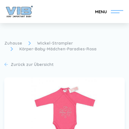
MENU
Zuhause
Wickel-Strampler
Körper-Baby-Mädchen-Paradies-Rosa
VIB®-Händler werden
Inlog Einzelhandel
Zurück zur Übersicht
Kollektion
Über VIB®
Nachrichten
Finden Sie Ihren VIB®-
Händler
Kontakt
VIB®-Händler werden