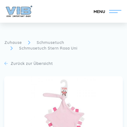
MENU
Zuhause
Schmusetuch
Schmusetuch Stern Rosa Uni
VIB®-Händler werden
Inlog Einzelhandel
Zurück zur Übersicht
Kollektion
Über VIB®
Nachrichten
Finden Sie Ihren VIB®-
Händler
Kontakt
VIB®-Händler werden