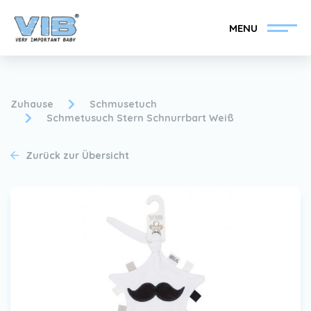
MENU
Zuhause
Schmusetuch
Schmetusuch Stern Schnurrbart Weiß
VIB®-Händler werden
Inlog Einzelhandel
Zurück zur Übersicht
Kollektion
Über VIB®
Nachrichten
Finden Sie Ihren VIB®-
Händler
Kontakt
VIB®-Händler werden