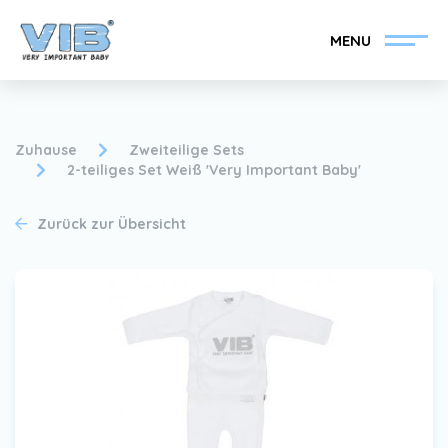
MENU
Zuhause
Zweiteilige Sets
2-teiliges Set Weiß 'Very Important Baby'
VIB®-Händler werden
Inlog Einzelhandel
Zurück zur Übersicht
Kollektion
Über VIB®
Nachrichten
Finden Sie Ihren VIB®-
Händler
Kontakt
VIB®-Händler werden