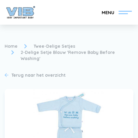
MENU
Home
Twee-Delige Setjes
2-Delige Setje Blauw 'Remove Baby Before
Washing'
VIB®-Dealer worden
Inlog retail
Terug naar het overzicht
Collectie
Over VIB®
Nieuws
Vind uw VIB®-Dealer
Contact
VIB®-Dealer worden