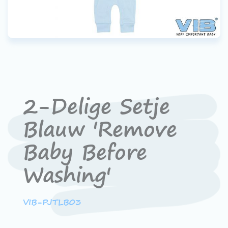
Werken bij VIB®
2-Delige Setje
Blauw 'Remove
Baby Before
Washing'
VIB-PJTLB03