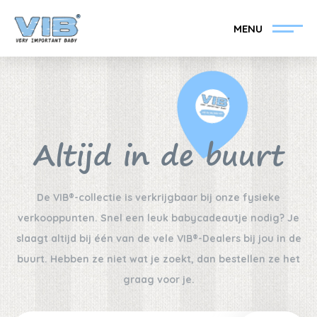
MENU
Altijd in de buurt
VIB®-Dealer worden
Inlog retail
De VIB®-collectie is verkrijgbaar bij onze fysieke
Collectie
Over VIB®
verkooppunten. Snel een leuk babycadeautje nodig? Je
slaagt altijd bij één van de vele VIB®-Dealers bij jou in de
Nieuws
Vind uw VIB®-Dealer
buurt. Hebben ze niet wat je zoekt, dan bestellen ze het
graag voor je.
Contact
VIB®-Dealer worden