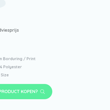
dviesprijs
 Borduring / Print
% Polyester
 Size
 PRODUCT KOPEN?