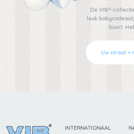
De VIB®-collectie
leuk babycadeautje
buurt. He
INTERNATIONAAL
N