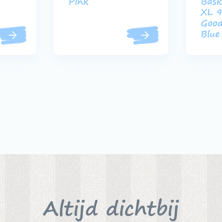
Pink
Bask
XL 9
Good
Blue
Altijd dichtbij