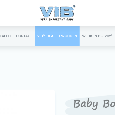
DEALER
CONTACT
VIB®-DEALER WORDEN
WERKEN BIJ VIB®
Inlog retail
e
Vind uw VIB®-Dealer
Baby Bo
Werken bij VIB®