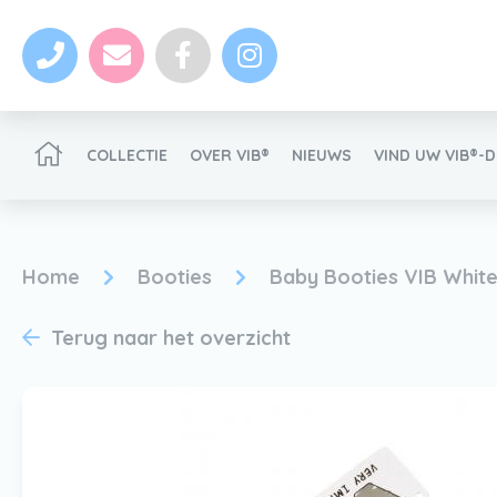
COLLECTIE
OVER VIB®
NIEUWS
VIND UW VIB®-
VIB®-Dealer worden
Home
Booties
Baby Booties VIB Whit
Terug naar het overzicht
Nieuws
VIB®-Dealer worden