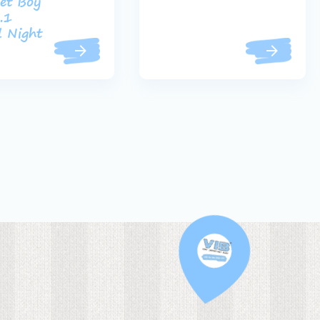
et Boy
.1
 Night