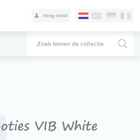
Inlog retail
Collectie
Over VIB®
Contact
oties VIB White