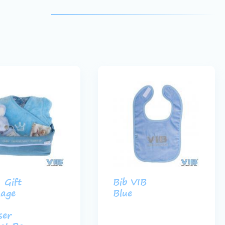
 Gift
Bib VIB
age
Blue
ser