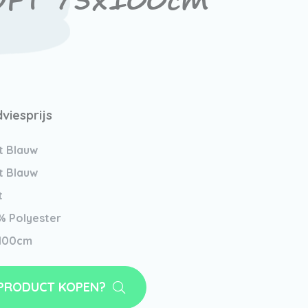
OFT 75x100cm
viesprijs
t Blauw
t Blauw
t
% Polyester
100cm
 PRODUCT KOPEN?