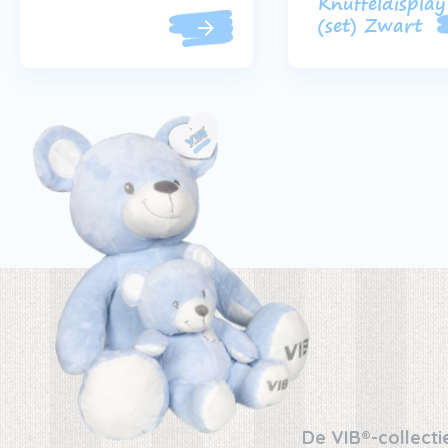
Knuffeldisplay
(set) Zwart
De VIB®-collectie