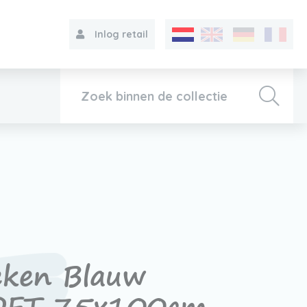
Inlog retail
Collectie
Over VIB®
Contact
eken Blauw