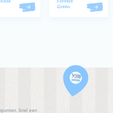
Roze
Forrest
Green
oppunten. Snel een