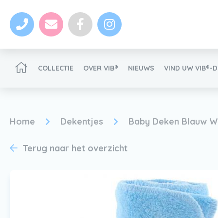
COLLECTIE
OVER VIB®
NIEUWS
VIND UW VIB®-
VIB®-Dealer worden
Home
Dekentjes
Baby Deken Blauw 
Terug naar het overzicht
Nieuws
VIB®-Dealer worden