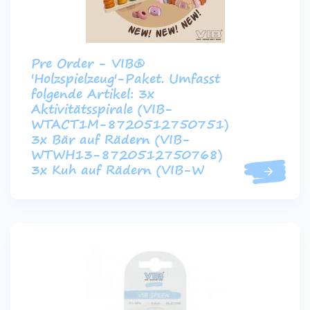
Pre Order - VIB®
'Holzspielzeug'-Paket. Umfasst
folgende Artikel: 3x
Aktivitätsspirale (VIB-
WTACT1M-8720512750751)
3x Bär auf Rädern (VIB-
WTWH13-8720512750768)
3x Kuh auf Rädern (VIB-W