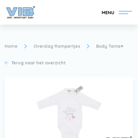
MENU
Home
Overslag Rompertjes
Body Tante♥
Terug naar het overzicht
VIB®-Dealer worden
Inlog retail
Collectie
Over VIB®
Nieuws
Vind uw VIB®-Dealer
Contact
VIB®-Dealer worden