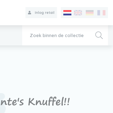
Inlog retail
Collectie
Over VIB®
Contact
te's Knuffel!!