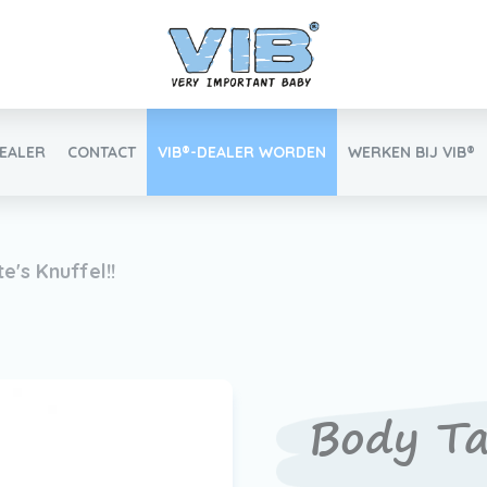
DEALER
CONTACT
VIB®-DEALER WORDEN
WERKEN BIJ VIB®
Inlog retail
e's Knuffel!!
Vind uw VIB®-Dealer
Body Tan
Werken bij VIB®