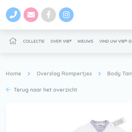
COLLECTIE
OVER VIB®
NIEUWS
VIND UW VIB®-
VIB®-Dealer worden
Home
Overslag Rompertjes
Body Tant
Terug naar het overzicht
Nieuws
VIB®-Dealer worden