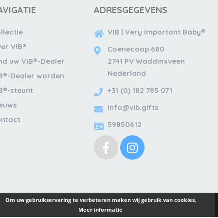
AVIGATIE
ADRESGEGEVENS
llectie
VIB | Very Important Baby®
er VIB®
Coenecoop 680
nd uw VIB®-Dealer
2741 PV Waddinxveen
Nederland
B®-Dealer worden
B®-steunt
+31 (0) 182 785 071
ieuws
info@vib.gifts
ntact
59850612
Om uw gebruikservaring te verbeteren maken wij gebruik van cookies.
Meer informatie