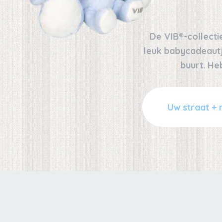
De VIB®-collectie
leuk babycadeautje
buurt. He