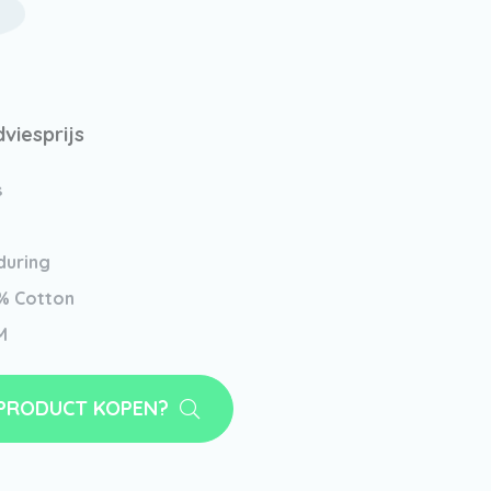
dviesprijs
s
during
% Cotton
M
 PRODUCT KOPEN?