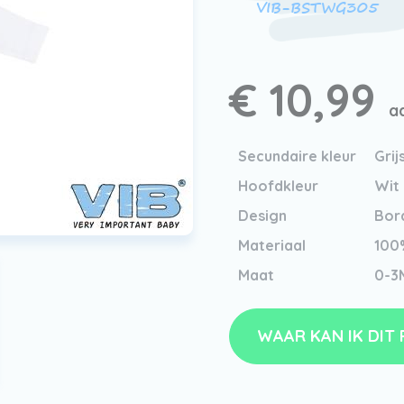
VIB-BSTWG305
€ 10,99
a
Secundaire kleur
Grij
Hoofdkleur
Wit
Design
Bor
Materiaal
100
Maat
0-3
WAAR KAN IK DIT