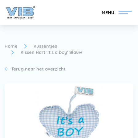
MENU
Home
Kussentjes
Kissen Hart 'It's a boy' Blauw
VIB®-Dealer worden
Inlog retail
Terug naar het overzicht
Collectie
Over VIB®
Nieuws
Vind uw VIB®-Dealer
Contact
VIB®-Dealer worden