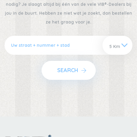
nodig? Je slaagt altijd bij één van de vele VIB®-Dealers bij
jou in de buurt. Hebben ze niet wat je zoekt, dan bestellen
ze het graag voor je.
SEARCH