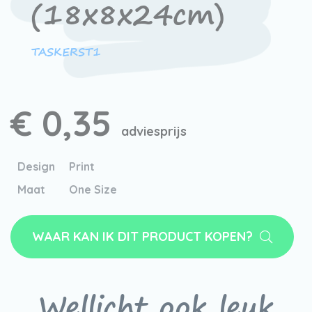
(18x8x24cm)
TASKERST1
€ 0,35
adviesprijs
Design
Print
Maat
One Size
WAAR KAN IK DIT PRODUCT KOPEN?
Wellicht ook leuk