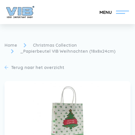
MENU
Home
Christmas Collection
_Papierbeutel VIB Weihnachten (18x8x24cm)
VIB®-Dealer worden
Inlog retail
Terug naar het overzicht
Collectie
Over VIB®
Nieuws
Vind uw VIB®-Dealer
Contact
VIB®-Dealer worden