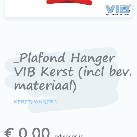
Werken bij VIB®
_Plafond Hanger
VIB Kerst (incl bev.
materiaal)
KERSTHANGER1
€ 0,00
adviesprijs