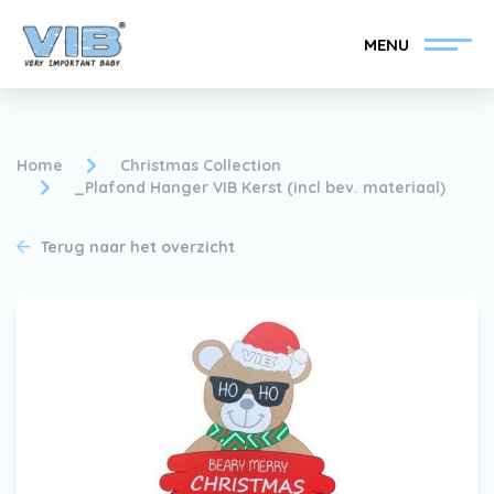
MENU
Home
Christmas Collection
_Plafond Hanger VIB Kerst (incl bev. materiaal)
VIB®-Dealer worden
Inlog retail
Terug naar het overzicht
Collectie
Over VIB®
Nieuws
Vind uw VIB®-Dealer
Contact
VIB®-Dealer worden