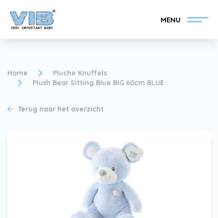
MENU
Home
Pluche Knuffels
Plush Bear Sitting Blue BIG 60cm BLUE
VIB®-Dealer worden
Inlog retail
Terug naar het overzicht
Collectie
Over VIB®
Nieuws
Vind uw VIB®-Dealer
Contact
VIB®-Dealer worden