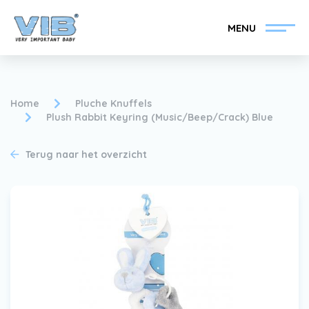
MENU
Home
Pluche Knuffels
Plush Rabbit Keyring (Music/Beep/Crack) Blue
VIB®-Dealer worden
Inlog retail
Terug naar het overzicht
Collectie
Over VIB®
Nieuws
Vind uw VIB®-Dealer
Contact
VIB®-Dealer worden