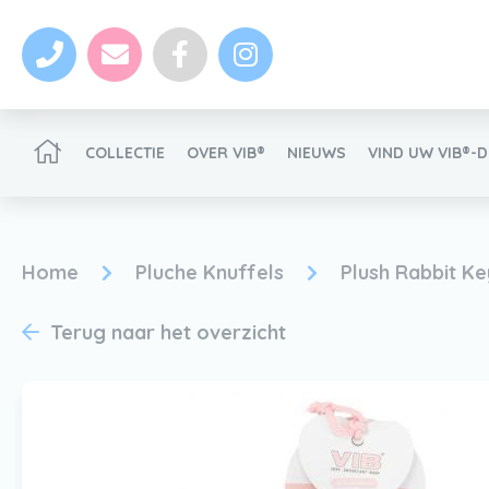
COLLECTIE
OVER VIB®
NIEUWS
VIND UW VIB®-
VIB®-Dealer worden
Home
Pluche Knuffels
Plush Rabbit K
Terug naar het overzicht
Nieuws
VIB®-Dealer worden