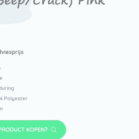
Beep/Crack) Pink
viesprijs
s
e
during
% Polyester
m
 PRODUCT KOPEN?