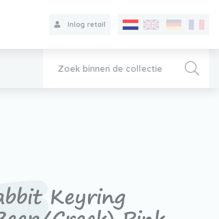
Inlog retail
Collectie
Over VIB®
Contact
abbit Keyring