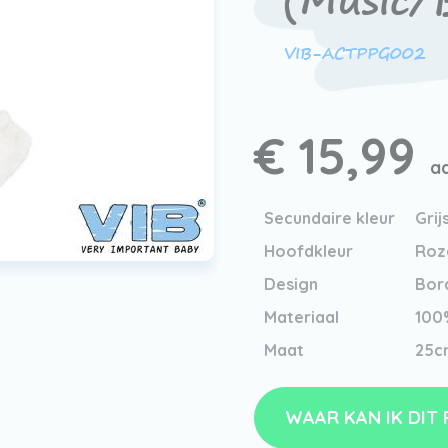
(Music/
VIB-ACTPPG002
€ 15,99
ad
Secundaire kleur
Grij
Hoofdkleur
Roz
Design
Bor
Materiaal
100
Maat
25c
WAAR KAN IK DIT