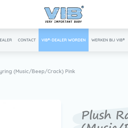
DEALER
CONTACT
VIB®-DEALER WORDEN
WERKEN BIJ VIB®
Inlog retail
eyring (Music/Beep/Crack) Pink
Vind uw VIB®-Dealer
Plush R
Werken bij VIB®