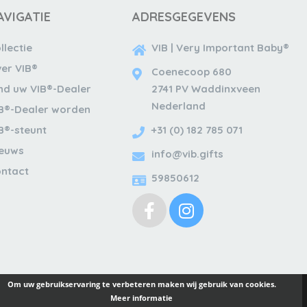
AVIGATIE
ADRESGEGEVENS
llectie
VIB | Very Important Baby®
er VIB®
Coenecoop 680
nd uw VIB®-Dealer
2741 PV Waddinxveen
Nederland
B®-Dealer worden
B®-steunt
+31 (0) 182 785 071
ieuws
info@vib.gifts
ntact
59850612
Om uw gebruikservaring te verbeteren maken wij gebruik van cookies.
Meer informatie