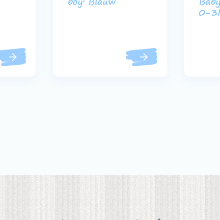
boy' Blauw
Baby
0-3