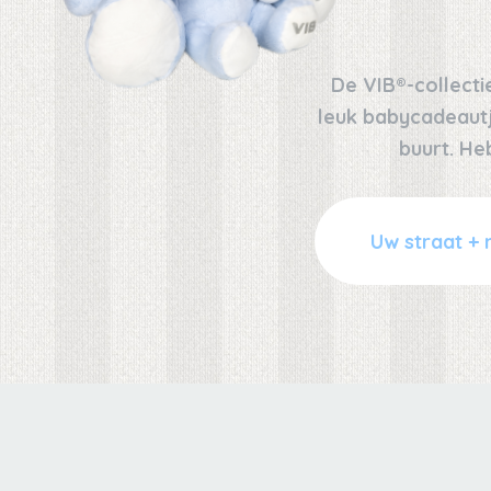
De VIB®-collectie
leuk babycadeautje
buurt. He