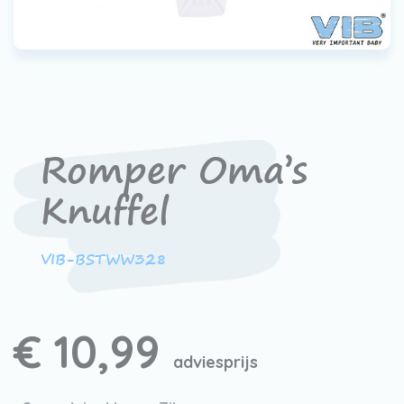
Werken bij VIB®
Romper Oma’s
Knuffel
VIB-BSTWW328
€ 10,99
adviesprijs