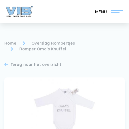
MENU
Home
Overslag Rompertjes
Romper Oma’s Knuffel
VIB®-Dealer worden
Inlog retail
Terug naar het overzicht
Collectie
Over VIB®
Nieuws
Vind uw VIB®-Dealer
Contact
VIB®-Dealer worden