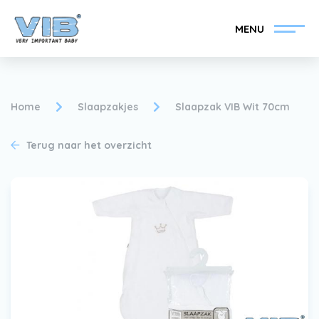
MENU
Home
Slaapzakjes
Slaapzak VIB Wit 70cm
Terug naar het overzicht
VIB®-Dealer worden
Inlog retail
Collectie
Over VIB®
Nieuws
Vind uw VIB®-Dealer
Contact
VIB®-Dealer worden