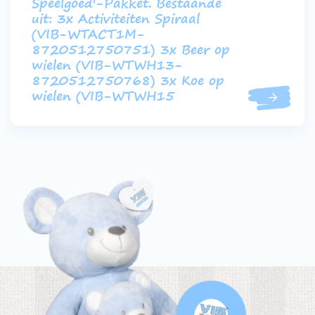
Speelgoed'-Pakket. Bestaande
uit: 3x Activiteiten Spiraal
(VIB-WTACT1M-
8720512750751) 3x Beer op
wielen (VIB-WTWH13-
8720512750768) 3x Koe op
wielen (VIB-WTWH15