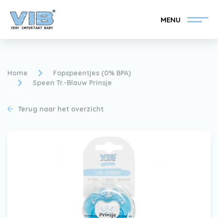
MENU
Home
Fopspeentjes (0% BPA)
Speen Tr.-Blauw Prinsje
VIB®-Dealer worden
Inlog retail
Terug naar het overzicht
Collectie
Over VIB®
Nieuws
Vind uw VIB®-Dealer
Contact
VIB®-Dealer worden