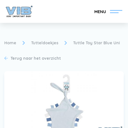
MENU
Home
Tutteldoekjes
Tuttle Toy Star Blue Uni
Terug naar het overzicht
VIB®-Dealer worden
Inlog retail
Collectie
Over VIB®
Nieuws
Vind uw VIB®-Dealer
Contact
VIB®-Dealer worden