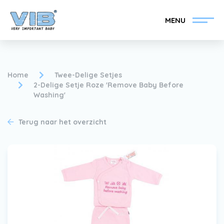
MENU
Home
Twee-Delige Setjes
2-Delige Setje Roze 'Remove Baby Before
Washing'
VIB®-Dealer worden
Inlog retail
Terug naar het overzicht
Collectie
Over VIB®
Nieuws
Vind uw VIB®-Dealer
Contact
VIB®-Dealer worden