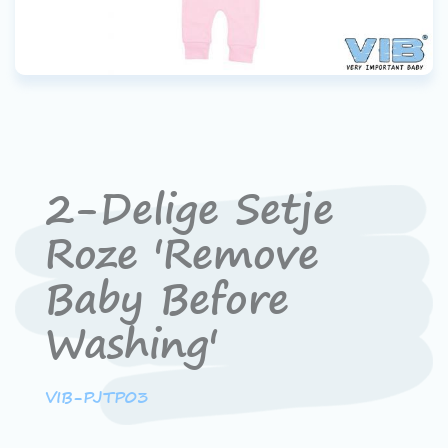
Werken bij VIB®
2-Delige Setje
Roze 'Remove
Baby Before
Washing'
VIB-PJTP03