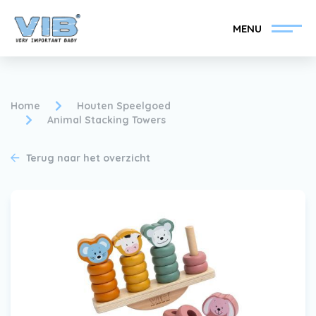
MENU
Home
Houten Speelgoed
Animal Stacking Towers
VIB®-Dealer worden
Inlog retail
Terug naar het overzicht
Collectie
Over VIB®
Nieuws
Vind uw VIB®-Dealer
Contact
VIB®-Dealer worden