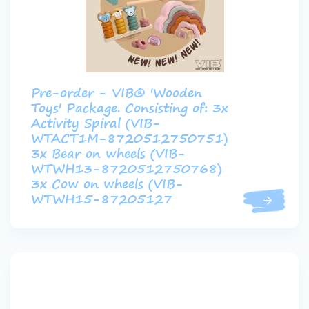
Pre-order - VIB® 'Wooden
Toys' Package. Consisting of: 3x
Activity Spiral (VIB-
WTACT1M-8720512750751)
3x Bear on wheels (VIB-
WTWH13-8720512750768)
3x Cow on wheels (VIB-
WTWH15-87205127