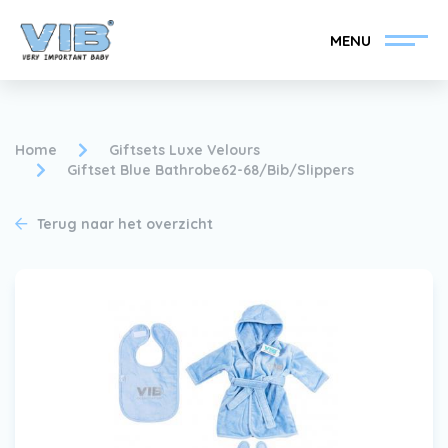
MENU
Home
Giftsets Luxe Velours
Giftset Blue Bathrobe62-68/Bib/Slippers
VIB®-Dealer worden
Inlog retail
Terug naar het overzicht
Collectie
Over VIB®
Nieuws
Vind uw VIB®-Dealer
Contact
VIB®-Dealer worden