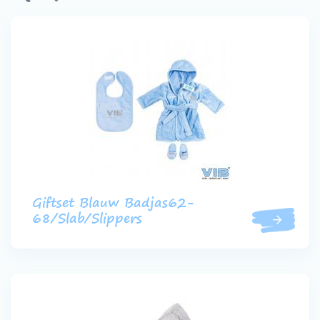
Werken bij VIB®
Giftset Blauw Badjas62-
68/Slab/Slippers