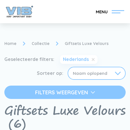
MENU
Home
Collectie
Giftsets Luxe Velours
Geselecteerde filters:
Nederlands
VIB®-Dealer worden
Inlog retail
Sorteer op:
Collectie
Over VIB®
FILTERS WEERGEVEN
Nieuws
Vind uw VIB®-Dealer
Giftsets Luxe Velours
Contact
(6)
VIB®-Dealer worden