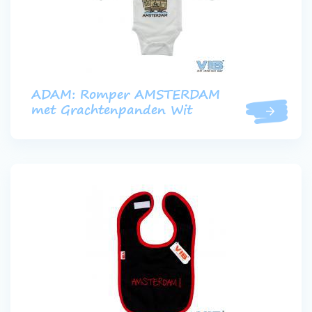
ADAM: Romper AMSTERDAM
met Grachtenpanden Wit