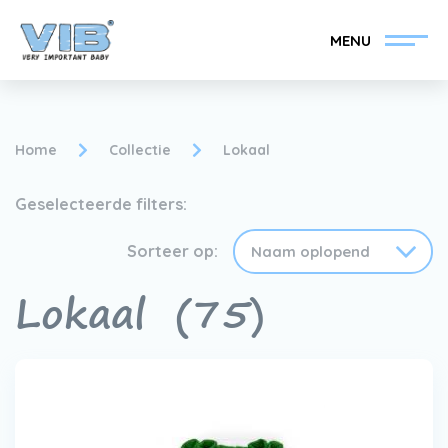
MENU
Home
Collectie
Lokaal
Geselecteerde filters:
VIB®-Dealer worden
Inlog retail
Sorteer op:
Collectie
Over VIB®
Lokaal
(75)
Nieuws
Vind uw VIB®-Dealer
Contact
VIB®-Dealer worden