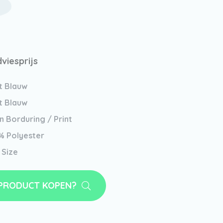
viesprijs
t Blauw
t Blauw
 Borduring / Print
% Polyester
 Size
 PRODUCT KOPEN?