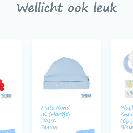
Wellicht ook leuk
Muts Rond
Pluc
IK (Hartje)
Knuf
PAPA
(8p.
Blauw
Bla