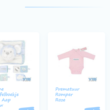
he
Prematuur
felboekje
Romper
) Aap
Roze
uw