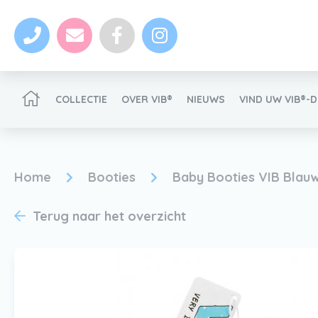
COLLECTIE
OVER VIB®
NIEUWS
VIND UW VIB®-
VIB®-Dealer worden
Home
Booties
Baby Booties VIB Blau
Terug naar het overzicht
Nieuws
VIB®-Dealer worden