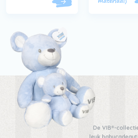
materiaal)
De VIB®-collectie
leuk babycadeautje