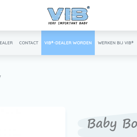
DEALER
CONTACT
VIB®-DEALER WORDEN
WERKEN BIJ VIB®
Inlog retail
w
Vind uw VIB®-Dealer
Baby Bo
Werken bij VIB®