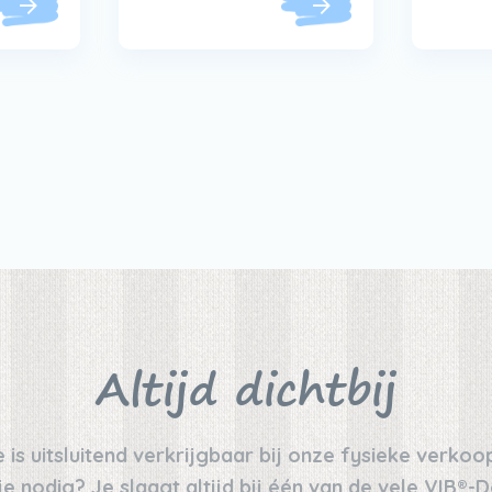
Altijd dichtbij
 is uitsluitend verkrijgbaar bij onze fysieke verko
 nodig? Je slaagt altijd bij één van de vele VIB®-De