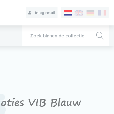
Inlog retail
Collectie
Over VIB®
Contact
oties VIB Blauw