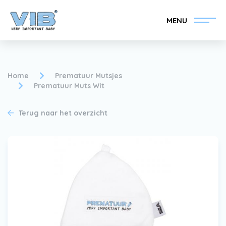
MENU
Home
Prematuur Mutsjes
Prematuur Muts Wit
VIB®-Dealer worden
Inlog retail
Terug naar het overzicht
Collectie
Over VIB®
Nieuws
Vind uw VIB®-Dealer
Contact
VIB®-Dealer worden