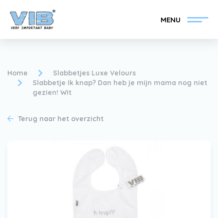
MENU
Home
Slabbetjes Luxe Velours
Slabbetje Ik knap? Dan heb je mijn mama nog niet
gezien! Wit
VIB®-Dealer worden
Inlog retail
Terug naar het overzicht
Collectie
Over VIB®
Nieuws
Vind uw VIB®-Dealer
Contact
VIB®-Dealer worden