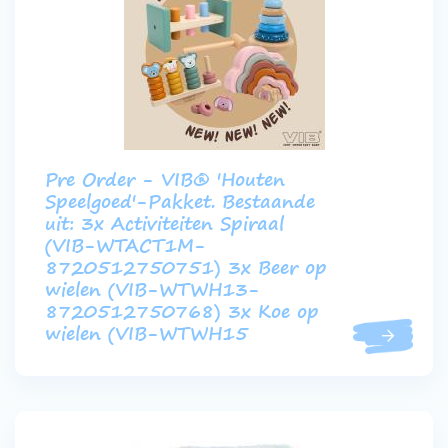
Pre Order - VIB® 'Houten
Speelgoed'-Pakket. Bestaande
uit: 3x Activiteiten Spiraal
(VIB-WTACT1M-
8720512750751) 3x Beer op
wielen (VIB-WTWH13-
8720512750768) 3x Koe op
wielen (VIB-WTWH15