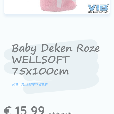
Werken bij VIB®
Baby Deken Roze
WELLSOFT
75x100cm
VIB-BLNPP75RP
€ 15,99
adviesprijs