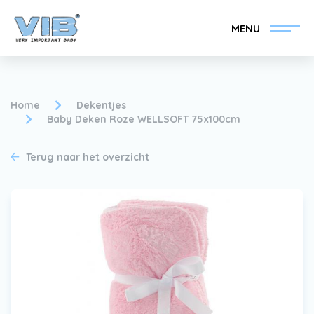
MENU
Home
Dekentjes
Baby Deken Roze WELLSOFT 75x100cm
VIB®-Dealer worden
Inlog retail
Terug naar het overzicht
Collectie
Over VIB®
Nieuws
Vind uw VIB®-Dealer
Contact
VIB®-Dealer worden