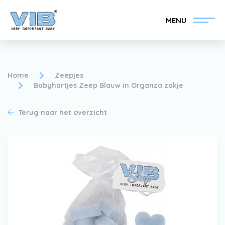
MENU
Home
Zeepjes
Babyhartjes Zeep Blauw in Organza zakje
VIB®-Dealer worden
Inlog retail
Terug naar het overzicht
Collectie
Over VIB®
Nieuws
Vind uw VIB®-Dealer
Contact
VIB®-Dealer worden