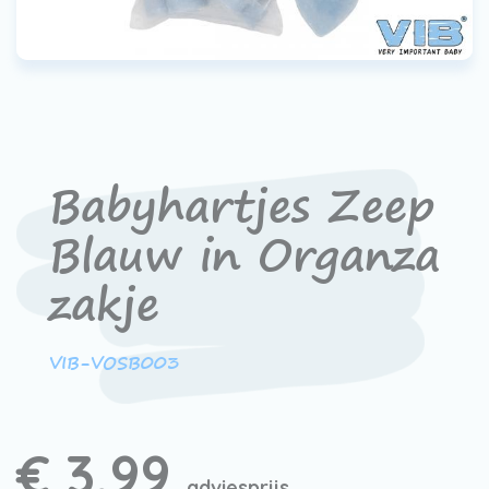
Werken bij VIB®
Babyhartjes Zeep
Blauw in Organza
zakje
VIB-VOSB003
€ 3,99
adviesprijs