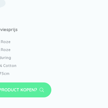
viesprijs
 Roze
 Roze
during
% Cotton
75cm
 PRODUCT KOPEN?