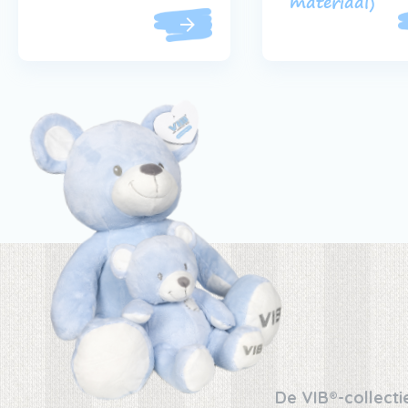
materiaal)
De VIB®-collectie