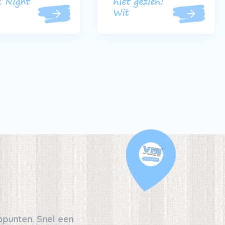
 Night
niet gezien!
Wit
oppunten. Snel een