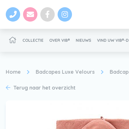
COLLECTIE
OVER VIB®
NIEUWS
VIND UW VIB®-
VIB®-Dealer worden
Home
Badcapes Luxe Velours
Badcap
Terug naar het overzicht
Nieuws
VIB®-Dealer worden