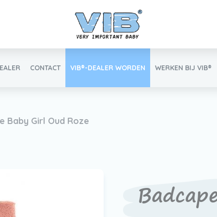
DEALER
CONTACT
VIB®-DEALER WORDEN
WERKEN BIJ VIB®
Inlog retail
e Baby Girl Oud Roze
Vind uw VIB®-Dealer
Badcape
Werken bij VIB®